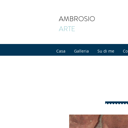
AMBROSIO
ARTE
Casa
Galleria
Su di me
Co