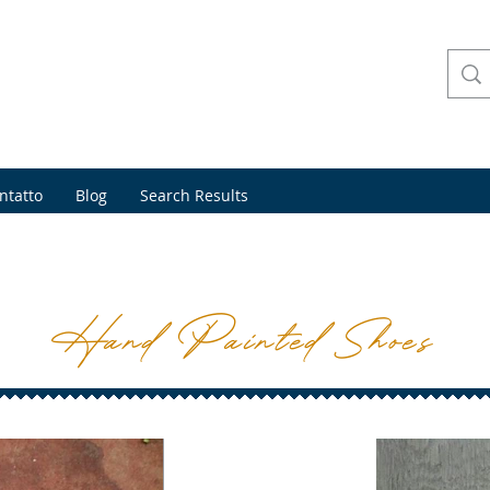
ntatto
Blog
Search Results
Hand Painted Shoes